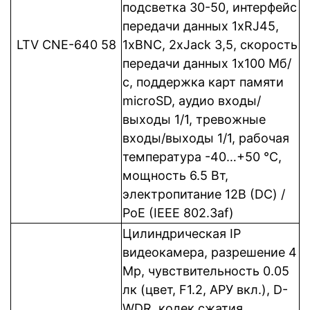
подсветка 30-50, интерфейс
передачи данных 1xRJ45,
LTV CNE-640 58
1xBNC, 2xJack 3,5, cкорость
передачи данных 1x100 Мб/
с, поддержка карт памяти
microSD, аудио входы/
выходы 1/1, тревожные
входы/выходы 1/1, рабочая
температура -40…+50 °C,
мощность 6.5 Вт,
электропитание 12В (DC) /
PoE (IEEE 802.3af)
Цилиндрическая IP
видеокамера, разрешение 4
Mp, чувствительность 0.05
лк (цвет, F1.2, АРУ вкл.), D-
WDR, кодек сжатия