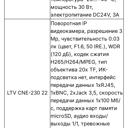
мощность 30 Вт,
электропитание DC24V, 3A
Поворотная IP
видеокамера, разрешение 3
Mp, чувствительность 0.03
лк (цвет, F1.6, 50 IRE.), WDR
(120 дБ), кодек сжатия
Н265/H264/MPEG, тип
объектива 20х TF, ИК-
подсветка нет, интерфейс
передачи данных 1xRJ45,
LTV CNE-230 22
1xBNC, 2xJack 3,5, cкорость
передачи данных 1x100 Мб/
с, поддержка карт памяти
microSD, аудио входы/
выходы 1/1, тревожные