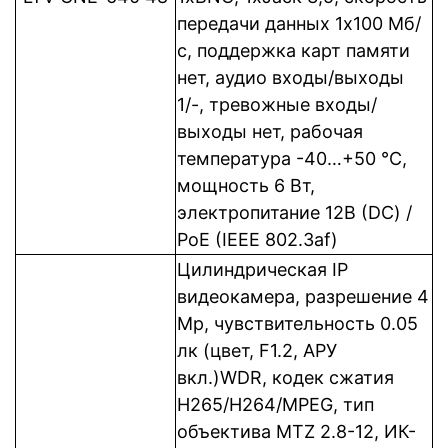
передачи данных 1x100 Мб/
с, поддержка карт памяти
нет, аудио входы/выходы
1/-, тревожные входы/
выходы нет, рабочая
температура -40…+50 °C,
мощность 6 Вт,
электропитание 12В (DC) /
PoE (IEEE 802.3af)
Цилиндрическая IP
видеокамера, разрешение 4
Mp, чувствительность 0.05
лк (цвет, F1.2, АРУ
вкл.)WDR, кодек сжатия
Н265/H264/MPEG, тип
объектива MTZ 2.8-12, ИК-