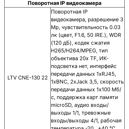
Поворотная IP видеокамера
Поворотная IP
видеокамера, разрешение 3
Mp, чувствительность 0.03
лк (цвет, F1.6, 50 IRE.), WDR
(120 дБ), кодек сжатия
Н265/H264/MPEG, тип
объектива 20х TF, ИК-
подсветка нет, интерфейс
передачи данных 1xRJ45,
LTV CNE-130 22
1xBNC, 2xJack 3,5, cкорость
передачи данных 1x100 Мб/
с, поддержка карт памяти
microSD, аудио входы/
выходы 1/1, тревожные
входы/выходы 4/1, рабочая
температура -20…+40 °C,