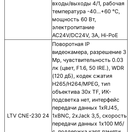
входы/выходы 4/1, рабочая
температура -40…+60 °C,
мощность 60 Вт,
электропитание
AC24V/DC24V, 3A, Hi-PoE
Поворотная IP
видеокамера, разрешение 3
Mp, чувствительность 0.03
лк (цвет, F1.6, 50 IRE.), WDR
(120 дБ), кодек сжатия
Н265/H264/MPEG, тип
объектива 30х TF, ИК-
подсветка нет, интерфейс
передачи данных 1xRJ45,
LTV CNE-230 24
1xBNC, 2xJack 3,5, cкорость
передачи данных 1x100 Мб/
с, поддержка карт памяти