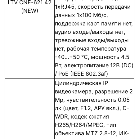
LTV CNE-621 42
1xRJ45, cкорость передачи
(NEW)
данных 1x100 Мб/с,
поддержка карт памяти нет,
аудио входы/выходы нет,
тревожные входы/выходы
нет, рабочая температура
-40…+50 °C, мощность 4.5
Вт, электропитание 12В (DC)
/ PoE (IEEE 802.3af)
Цилиндрическая IP
видеокамера, разрешение 2
Mp, чувствительность 0.05
лк (цвет, F1.2, АРУ вкл.), D-
WDR, кодек сжатия
Н265/H264/MPEG, тип
объектива MTZ 2.8-12, ИК-