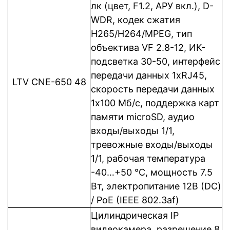
лк (цвет, F1.2, АРУ вкл.), D-
WDR, кодек сжатия
Н265/H264/MPEG, тип
объектива VF 2.8-12, ИК-
подсветка 30-50, интерфейс
передачи данных 1xRJ45,
LTV CNE-650 48
cкорость передачи данных
1x100 Мб/с, поддержка карт
памяти microSD, аудио
входы/выходы 1/1,
тревожные входы/выходы
1/1, рабочая температура
-40…+50 °C, мощность 7.5
Вт, электропитание 12В (DC)
/ PoE (IEEE 802.3af)
Цилиндрическая IP
видеокамера, разрешение 8