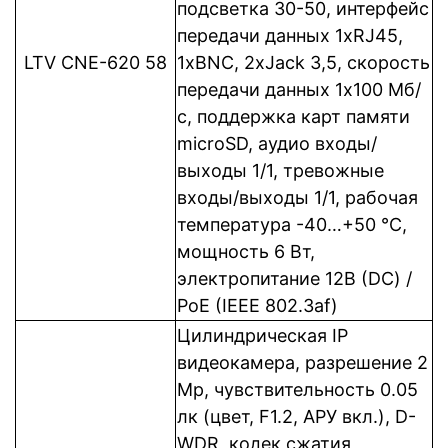
подсветка 30-50, интерфейс
передачи данных 1xRJ45,
LTV CNE-620 58
1xBNC, 2xJack 3,5, cкорость
передачи данных 1x100 Мб/
с, поддержка карт памяти
microSD, аудио входы/
выходы 1/1, тревожные
входы/выходы 1/1, рабочая
температура -40…+50 °C,
мощность 6 Вт,
электропитание 12В (DC) /
PoE (IEEE 802.3af)
Цилиндрическая IP
видеокамера, разрешение 2
Mp, чувствительность 0.05
лк (цвет, F1.2, АРУ вкл.), D-
WDR, кодек сжатия