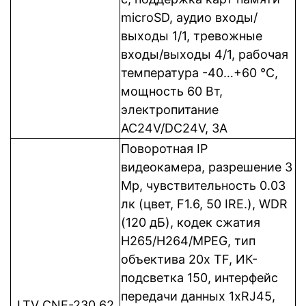
microSD, аудио входы/
выходы 1/1, тревожные
входы/выходы 4/1, рабочая
температура -40…+60 °C,
мощность 60 Вт,
электропитание
AC24V/DC24V, 3A
Поворотная IP
видеокамера, разрешение 3
Mp, чувствительность 0.03
лк (цвет, F1.6, 50 IRE.), WDR
(120 дБ), кодек сжатия
Н265/H264/MPEG, тип
объектива 20х TF, ИК-
подсветка 150, интерфейс
передачи данных 1xRJ45,
LTV CNE-230 62