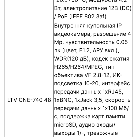
Вт, электропитание 12В (DC)
/ PoE (IEEE 802.3af)
Внутренняя купольная IP
видеокамера, разрешение 4
Mp, чувствительность 0.05
лк (цвет, F1.2, АРУ вкл.),
WDR(120 дБ), кодек сжатия
Н265/H264/MPEG, тип
объектива VF 2.8-12, ИК-
подсветка 10-20, интерфейс
передачи данных 1xRJ45,
LTV CNE-740 48
1xBNC, 1xJack 3,5, cкорость
передачи данных 1x100 Мб/
с, поддержка карт памяти
microSD, аудио входы/
выходы 1/-, тревожные