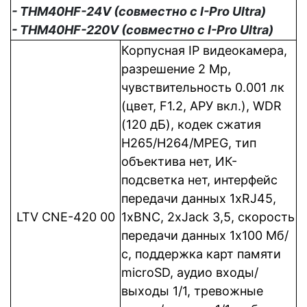
- THM40HF-24V (совместно с I-Pro Ultra)
- THM40HF-220V (совместно с I-Pro Ultra)
Корпусная IP видеокамера,
разрешение 2 Mp,
чувствительность 0.001 лк
(цвет, F1.2, АРУ вкл.), WDR
(120 дБ), кодек сжатия
Н265/H264/MPEG, тип
объектива нет, ИК-
подсветка нет, интерфейс
передачи данных 1xRJ45,
LTV CNE-420 00
1xBNC, 2xJack 3,5, cкорость
передачи данных 1x100 Мб/
с, поддержка карт памяти
microSD, аудио входы/
выходы 1/1, тревожные