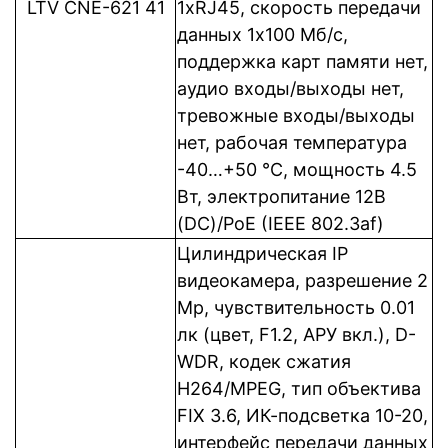
LTV CNE-621 41
1xRJ45, cкорость передачи
данных 1x100 Мб/с,
поддержка карт памяти нет,
аудио входы/выходы нет,
тревожные входы/выходы
нет, рабочая температура
-40…+50 °C, мощность 4.5
Вт, электропитание 12В
(DC)/PoE (IEEE 802.3af)
Цилиндрическая IP
видеокамера, разрешение 2
Mp, чувствительность 0.01
лк (цвет, F1.2, АРУ вкл.), D-
WDR, кодек сжатия
H264/MPEG, тип объектива
FIX 3.6, ИК-подсветка 10-20,
интерфейс передачи данных