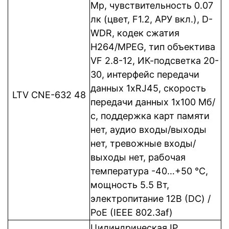
Mp, чувствительность 0.07
лк (цвет, F1.2, АРУ вкл.), D-
WDR, кодек сжатия
H264/MPEG, тип объектива
VF 2.8-12, ИК-подсветка 20-
30, интерфейс передачи
данных 1xRJ45, cкорость
LTV CNE-632 48
передачи данных 1x100 Мб/
с, поддержка карт памяти
нет, аудио входы/выходы
нет, тревожные входы/
выходы нет, рабочая
температура -40…+50 °C,
мощность 5.5 Вт,
электропитание 12В (DC) /
PoE (IEEE 802.3af)
Цилиндрическая IP