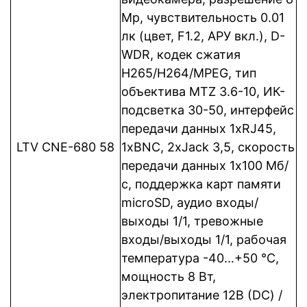
Mp, чувствительность 0.01
лк (цвет, F1.2, АРУ вкл.), D-
WDR, кодек сжатия
Н265/H264/MPEG, тип
объектива MTZ 3.6-10, ИК-
подсветка 30-50, интерфейс
передачи данных 1xRJ45,
LTV CNE-680 58
1xBNC, 2xJack 3,5, cкорость
передачи данных 1x100 Мб/
с, поддержка карт памяти
microSD, аудио входы/
выходы 1/1, тревожные
входы/выходы 1/1, рабочая
температура -40…+50 °C,
мощность 8 Вт,
электропитание 12В (DC) /