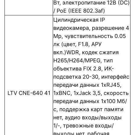
Вт, электропитание 12В (DC)
/ PoE (IEEE 802.3af)
Цилиндрическая IP
видеокамера, разрешение 4
Mp, чувствительность 0.05
лк (цвет, F1.8, АРУ
вкл.)WDR, кодек сжатия
Н265/H264/MPEG, тип
объектива FIX 2.8, ИК-
подсветка 20-30, интерфейс
передачи данных 1xRJ45,
LTV CNE-640 41
1xBNC, 1xJack 3,5, cкорость
передачи данных 1x100 Мб/
с, поддержка карт памяти
нет, аудио входы/выходы
1/-, тревожные входы/
выходы нет, рабочая