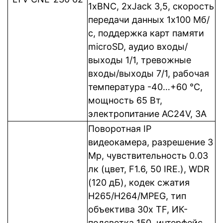
1xBNC, 2xJack 3,5, cкорость
передачи данных 1x100 Мб/
с, поддержка карт памяти
microSD, аудио входы/
выходы 1/1, тревожные
входы/выходы 7/1, рабочая
температура -40…+60 °C,
мощность 65 Вт,
электропитание AC24V, 3A
Поворотная IP
видеокамера, разрешение 3
Mp, чувствительность 0.03
лк (цвет, F1.6, 50 IRE.), WDR
(120 дБ), кодек сжатия
Н265/H264/MPEG, тип
объектива 30х TF, ИК-
подсветка 150, интерфейс