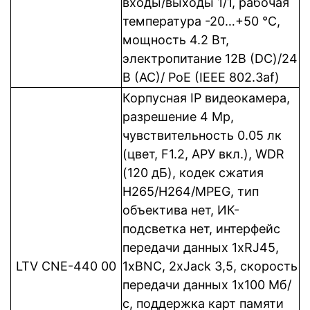
входы/выходы 1/1, рабочая
температура -20…+50 °C,
мощность 4.2 Вт,
электропитание 12В (DC)/24
В (АС)/ PoE (IEEE 802.3af)
Корпусная IP видеокамера,
разрешение 4 Mp,
чувствительность 0.05 лк
(цвет, F1.2, АРУ вкл.), WDR
(120 дБ), кодек сжатия
Н265/H264/MPEG, тип
объектива нет, ИК-
подсветка нет, интерфейс
передачи данных 1xRJ45,
LTV CNE-440 00
1xBNC, 2xJack 3,5, cкорость
передачи данных 1x100 Мб/
с, поддержка карт памяти