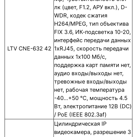
лк (цвет, F1.2, АРУ вкл.), D-
WDR, кодек сжатия
H264/MPEG, тип объектива
FIX 3.6, ИК-подсветка 10-20,
интерфейс передачи данных
LTV CNE-632 42
1xRJ45, cкорость передачи
данных 1x100 Мб/с,
поддержка карт памяти нет,
аудио входы/выходы нет,
тревожные входы/выходы
нет, рабочая температура
-40…+50 °C, мощность 4.5
Вт, электропитание 12В (DC)
/ PoE (IEEE 802.3af)
Цилиндрическая IP
видеокамера, разрешение 3