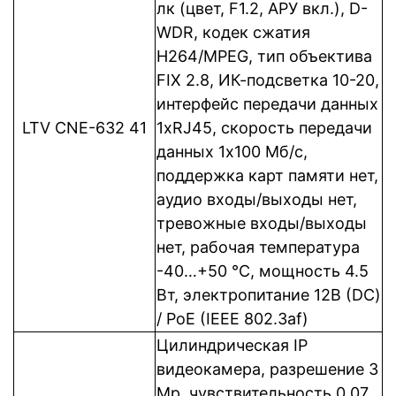
лк (цвет, F1.2, АРУ вкл.), D-
WDR, кодек сжатия
H264/MPEG, тип объектива
FIX 2.8, ИК-подсветка 10-20,
интерфейс передачи данных
LTV CNE-632 41
1xRJ45, cкорость передачи
данных 1x100 Мб/с,
поддержка карт памяти нет,
аудио входы/выходы нет,
тревожные входы/выходы
нет, рабочая температура
-40…+50 °C, мощность 4.5
Вт, электропитание 12В (DC)
/ PoE (IEEE 802.3af)
Цилиндрическая IP
видеокамера, разрешение 3
Mp, чувствительность 0.07