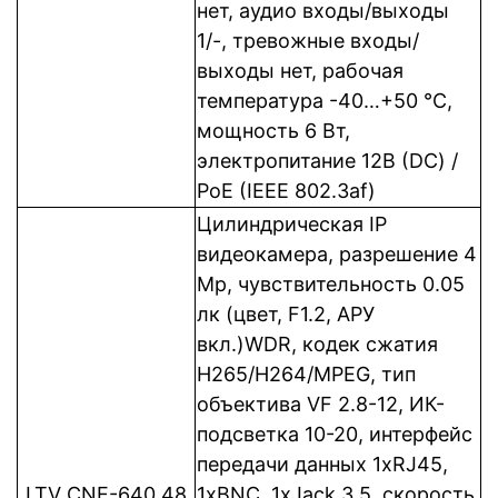
нет, аудио входы/выходы
1/-, тревожные входы/
выходы нет, рабочая
температура -40…+50 °C,
мощность 6 Вт,
электропитание 12В (DC) /
PoE (IEEE 802.3af)
Цилиндрическая IP
видеокамера, разрешение 4
Mp, чувствительность 0.05
лк (цвет, F1.2, АРУ
вкл.)WDR, кодек сжатия
Н265/H264/MPEG, тип
объектива VF 2.8-12, ИК-
подсветка 10-20, интерфейс
передачи данных 1xRJ45,
LTV CNE-640 48
1xBNC, 1xJack 3,5, cкорость