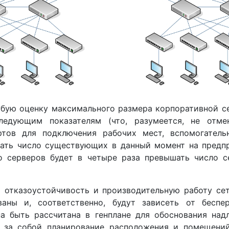
убую оценку максимального размера корпоративной с
ледующим показателям (что, разумеется, не отмен
тов для подключения рабочих мест, вспомогатель
ать число существующих в данный момент на предпр
о серверов будет в четыре раза превышать число с
 отказоустойчивость и производительную работу се
ваны и, соответственно, будут зависеть от беспе
 быть рассчитана в генплане для обоснования над
т за собой планирование расположения и помещений